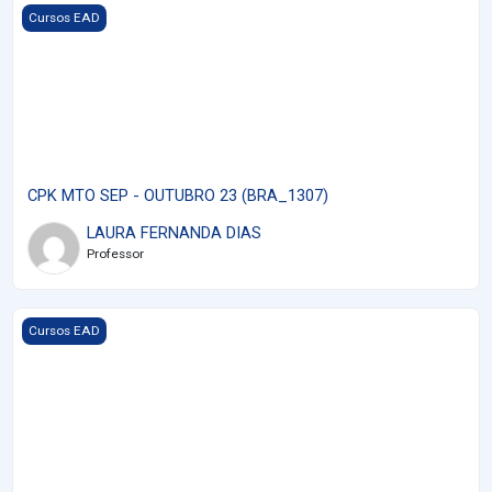
Imagem do curso CPK MTO SEP - OUTUBRO 23 (BRA_1307)
Cursos EAD
CPK MTO SEP - OUTUBRO 23 (BRA_1307)
LAURA FERNANDA DIAS
Professor
Imagem do curso CPK MTO - NR10 - Áreas Classificadas (BRA_
Cursos EAD