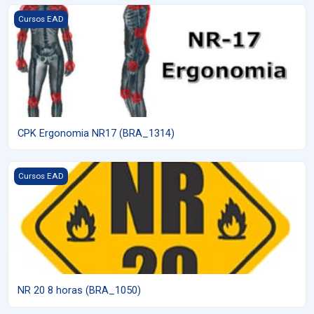
Imagem do curso CPK Ergonomia NR17 (BRA_1314)
Cursos EAD
CPK Ergonomia NR17 (BRA_1314)
Imagem do curso NR 20 8 horas (BRA_1050)
Cursos EAD
NR 20 8 horas (BRA_1050)