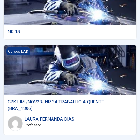
NR 18
Imagem do curso CPK LIM /NOV23- NR 34 TRABALHO A QUENTE
Cursos EAD
CPK LIM /NOV23- NR 34 TRABALHO A QUENTE
(BRA_1306)
LAURA FERNANDA DIAS
Professor