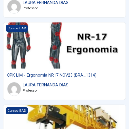
LAURA FERNANDA DIAS
Professor
Imagem do curso CPK LIM - Ergonomia NR17 NOV23 (BRA_1314
Cursos EAD
CPK LIM - Ergonomia NR17 NOV23 (BRA_1314)
LAURA FERNANDA DIAS
Professor
Imagem do curso CPK LIM - Ponte Rolante (BRA_1298)
Cursos EAD