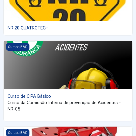
NR 20 QUATROTECH
Imagem do curso Curso de CIPA Básico
Cursos EAD
Curso de CIPA Básico
Curso da Comissão Interna de prevenção de Acidentes -
NR-05
Imagem do curso Bloqueio e Etiquetagem - Cico
Cursos EAD