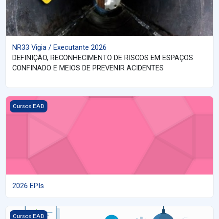
NR33 Vigia / Executante 2026
DEFINIÇÃO, RECONHECIMENTO DE RISCOS EM ESPAÇOS
CONFINADO E MEIOS DE PREVENIR ACIDENTES
Imagem do curso 2026 EPIs
Cursos EAD
2026 EPIs
Imagem do curso Ergonomia - NR 17
Cursos EAD