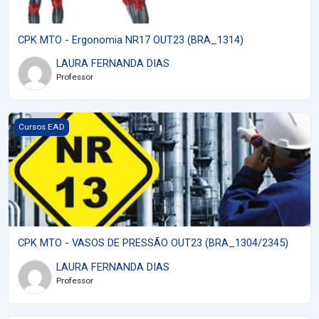
CPK MTO - Ergonomia NR17 OUT23 (BRA_1314)
LAURA FERNANDA DIAS
Professor
Imagem do curso CPK MTO - VASOS DE PRESSÃO OUT23 (BRA_
Cursos EAD
CPK MTO - VASOS DE PRESSÃO OUT23 (BRA_1304/2345)
LAURA FERNANDA DIAS
Professor