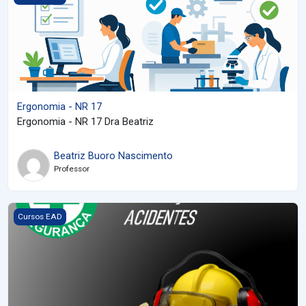
Ergonomia - NR 17
Ergonomia - NR 17 Dra Beatriz
Beatriz Buoro Nascimento
Professor
Imagem do curso CURSO DE CIPA TATE & LYLE 2026
Cursos EAD