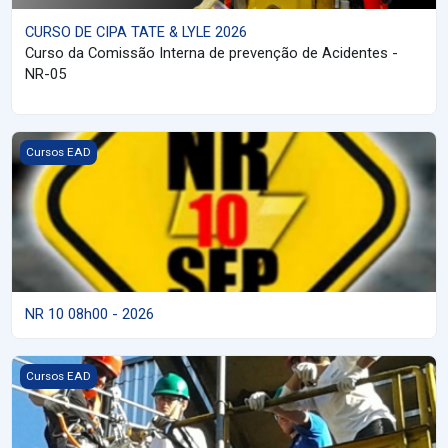
CURSO DE CIPA TATE & LYLE 2026
Curso da Comissão Interna de prevenção de Acidentes -
NR-05
Imagem do curso NR 10 08h00 - 2026
Cursos EAD
NR 10 08h00 - 2026
Imagem do curso NR 35 2026
Cursos EAD