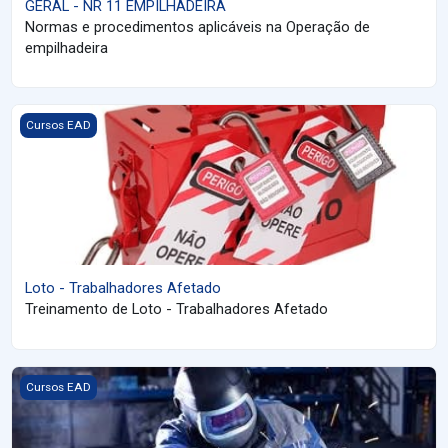
GERAL - NR 11 EMPILHADEIRA
Normas e procedimentos aplicáveis na Operação de
empilhadeira
Imagem do curso Loto - Trabalhadores Afetado
Cursos EAD
Loto - Trabalhadores Afetado
Treinamento de Loto - Trabalhadores Afetado
Imagem do curso NR 18
Cursos EAD