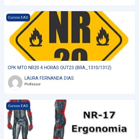
Imagem do curso CPK MTO NR20 4 HORAS OUT23 (BRA_1310/1
Cursos EAD
CPK MTO NR20 4 HORAS OUT23 (BRA_1310/1312)
LAURA FERNANDA DIAS
Professor
Imagem do curso CPK MTO - Ergonomia NR17 OUT23 (BRA_131
Cursos EAD