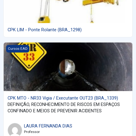
CPK LIM - Ponte Rolante (BRA_1298)
Imagem do curso CPK MTO - NR33 Vigia / Executante OUT23 (B
Cursos EAD
CPK MTO - NR33 Vigia / Executante OUT23 (BRA_1339)
DEFINIÇÃO, RECONHECIMENTO DE RISCOS EM ESPAÇOS
CONFINADO E MEIOS DE PREVENIR ACIDENTES
LAURA FERNANDA DIAS
Professor