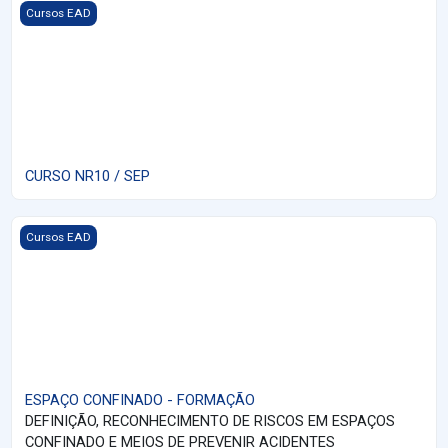
Imagem do curso CURSO NR10 / SEP
Cursos EAD
CURSO NR10 / SEP
Imagem do curso ESPAÇO CONFINADO - FORMAÇÃO
Cursos EAD
ESPAÇO CONFINADO - FORMAÇÃO
DEFINIÇÃO, RECONHECIMENTO DE RISCOS EM ESPAÇOS
CONFINADO E MEIOS DE PREVENIR ACIDENTES