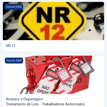
Imagem do curso NR 12
Cursos EAD
NR 12
Imagem do curso Bloqueio e Etiquetagem
Cursos EAD
Bloqueio e Etiquetagem
Treinamento de Loto - Trabalhadores Autorizados