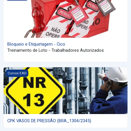
Bloqueio e Etiquetagem - Cico
Treinamento de Loto - Trabalhadores Autorizados
Imagem do curso CPK VASOS DE PRESSÃO (BRA_1304/2345)
Cursos EAD
CPK VASOS DE PRESSÃO (BRA_1304/2345)