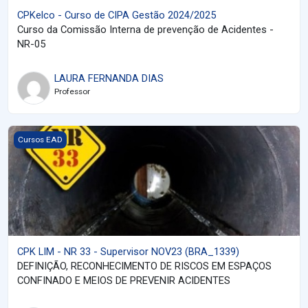
CPKelco - Curso de CIPA Gestão 2024/2025
Curso da Comissão Interna de prevenção de Acidentes -
NR-05
LAURA FERNANDA DIAS
Professor
Imagem do curso CPK LIM - NR 33 - Supervisor NOV23 (BRA_13
Cursos EAD
CPK LIM - NR 33 - Supervisor NOV23 (BRA_1339)
DEFINIÇÃO, RECONHECIMENTO DE RISCOS EM ESPAÇOS
CONFINADO E MEIOS DE PREVENIR ACIDENTES