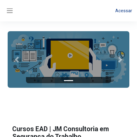
Ir para o conteúdo principal
Acessar
Painel lateral
Anterior
Próximo
Cursos EAD | JM Consultoria em
Segurança do Trabalho